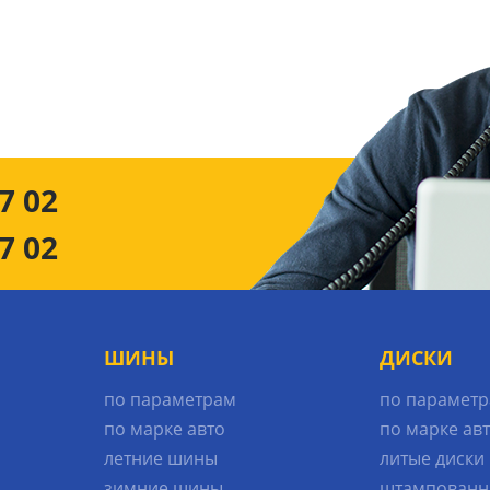
7 02
7 02
ШИНЫ
ДИСКИ
по параметрам
по парамет
по марке авто
по марке ав
летние шины
литые диски
зимние шины
штампованн