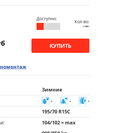
Доступно:
Кол-во:
уб
КУПИТЬ
номонтаж
Зимние
-
-
-
195/70 R15C
и:
104/102 = max