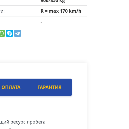
900/850 kg
и:
R = max 170 km/h
-
ОПЛАТА
ГАРАНТИЯ
ющий ресурс пробега