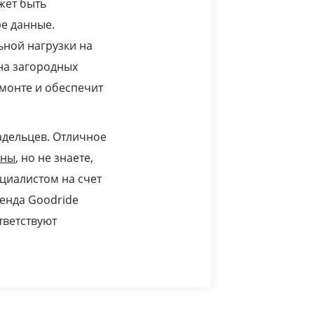
жет быть
ре данные.
ьной нагрузки на
 на загородных
монте и обеспечит
адельцев. Отличное
ины
, но не знаете,
циалистом на счет
ренда Goodride
тветствуют