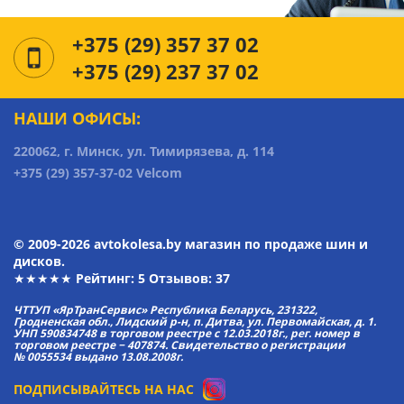
+375 (29) 357 37 02
+375 (29) 237 37 02
НАШИ ОФИСЫ:
220062, г. Минск, ул. Тимирязева, д. 114
+375 (29) 357-37-02 Velcom
© 2009-2026 avtokolesa.by магазин по продаже шин и
дисков.
★★★★★ Рейтинг:
5
Отзывов: 37
ЧТТУП «ЯрТранСервис» Республика Беларусь, 231322,
Гродненская обл., Лидский р-н, п. Дитва, ул. Первомайская, д. 1.
УНП 590834748 в торговом реестре с 12.03.2018г., рег. номер в
торговом реестре − 407874. Свидетельство о регистрации
№ 0055534 выдано 13.08.2008г.
ПОДПИСЫВАЙТЕСЬ НА НАС