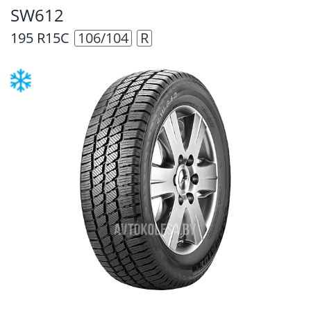
SW612
195 R15C
106/104
R