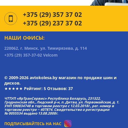
+375 (29) 357 37 02
+375 (29) 237 37 02
НАШИ ОФИСЫ:
220062, г. Минск, ул. Тимирязева, д. 114
+375 (29) 357-37-02 Velcom
© 2009-2026 avtokolesa.by магазин по продаже шин и
дисков.
★★★★★ Рейтинг:
5
Отзывов: 37
ЧТТУП «ЯрТранСервис» Республика Беларусь, 231322,
Гродненская обл., Лидский р-н, п. Дитва, ул. Первомайская, д. 1.
УНП 590834748 в торговом реестре с 12.03.2018г., рег. номер в
торговом реестре − 407874. Свидетельство о регистрации
№ 0055534 выдано 13.08.2008г.
ПОДПИСЫВАЙТЕСЬ НА НАС