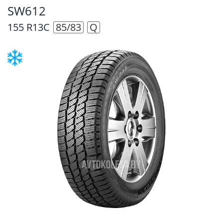
SW612
155 R13C
85/83
Q