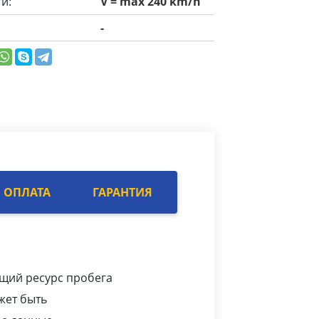
и:
V = max 240 km/h
-
ОПЛАТА
ГАРАНТИЯ
ющий ресурс пробега
жет быть