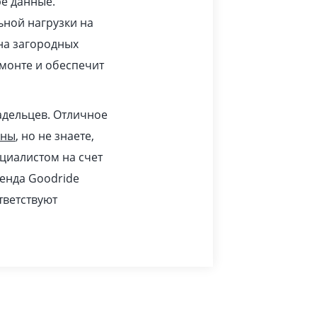
ре данные.
ьной нагрузки на
 на загородных
монте и обеспечит
адельцев. Отличное
ины
, но не знаете,
циалистом на счет
ренда Goodride
тветствуют