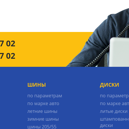
7 02
7 02
ШИНЫ
ДИСКИ
по параметрам
по парамет
по марке авто
по марке ав
летние шины
литые диски
зимние шины
штампованн
диски
шины 205/55