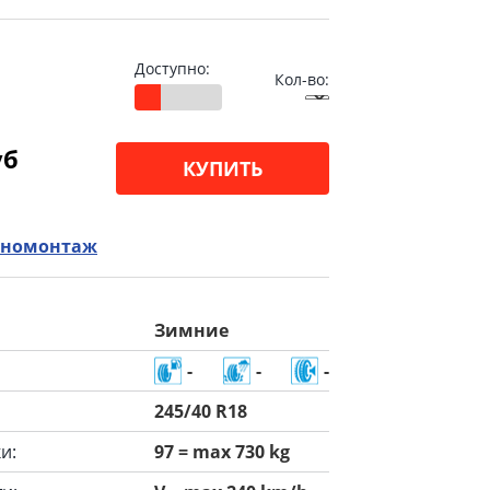
Доступно:
Кол-во:
уб
КУПИТЬ
номонтаж
Зимние
-
-
-
245/40 R18
и:
97 = max 730 kg