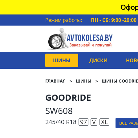
Офор
Режим работы:
ПН - СБ: 9:00 -20:00
ШИНЫ
ДИСКИ
НОВ
ГЛАВНАЯ
ШИНЫ
ШИНЫ GOODRI
GOODRIDE
SW608
245/40 R18
97
V
XL
ВСЕ РАЗ