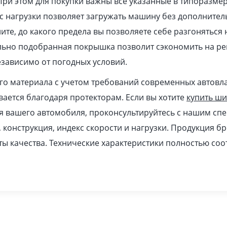
При этом для покупки важны все указанные в типоразме
 нагрузки позволяет загружать машину без дополнител
ите, до какого предела вы позволяете себе разгоняться
ильно подобранная покрышка позволит сэкономить на ре
зависимо от погодных условий.
ого материала с учетом требований современных автовл
ается благодаря протекторам. Если вы хотите
купить ш
я вашего автомобиля, проконсультируйтесь с нашим спе
, конструкция, индекс скорости и нагрузки. Продукция б
ы качества. Технические характеристики полностью соо