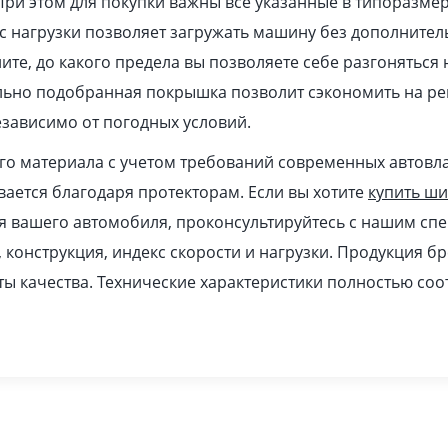
При этом для покупки важны все указанные в типоразме
 нагрузки позволяет загружать машину без дополнител
ите, до какого предела вы позволяете себе разгоняться
ильно подобранная покрышка позволит сэкономить на ре
зависимо от погодных условий.
ого материала с учетом требований современных автовл
ается благодаря протекторам. Если вы хотите
купить ш
я вашего автомобиля, проконсультируйтесь с нашим спе
, конструкция, индекс скорости и нагрузки. Продукция б
ы качества. Технические характеристики полностью соо