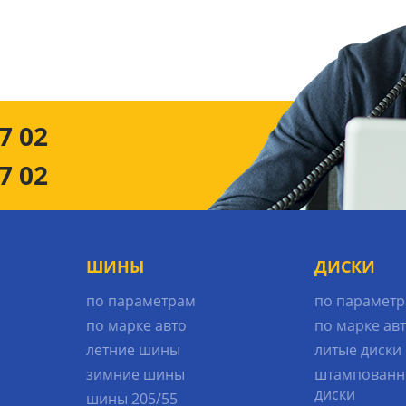
7 02
7 02
ШИНЫ
ДИСКИ
по параметрам
по парамет
по марке авто
по марке ав
летние шины
литые диски
зимние шины
штампованн
диски
шины 205/55