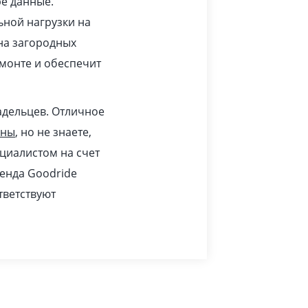
ре данные.
ьной нагрузки на
 на загородных
монте и обеспечит
адельцев. Отличное
ины
, но не знаете,
циалистом на счет
ренда Goodride
тветствуют