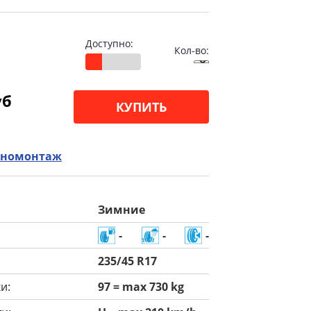
Доступно:
Кол-во:
уб
КУПИТЬ
номонтаж
Зимние
-
-
-
235/45 R17
и:
97 = max 730 kg