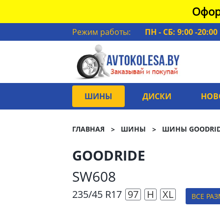
Офор
Режим работы:
ПН - СБ: 9:00 -20:00
ШИНЫ
ДИСКИ
НОВ
ГЛАВНАЯ
ШИНЫ
ШИНЫ GOODRI
GOODRIDE
SW608
235/45 R17
97
H
XL
ВСЕ РА