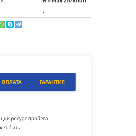
и:
H = max 210 km/h
-
ОПЛАТА
ГАРАНТИЯ
ющий ресурс пробега
жет быть