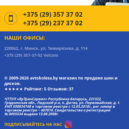
+375 (29) 357 37 02
+375 (29) 237 37 02
НАШИ ОФИСЫ:
220062, г. Минск, ул. Тимирязева, д. 114
+375 (29) 357-37-02 Velcom
© 2009-2026 avtokolesa.by магазин по продаже шин и
дисков.
★★★★★ Рейтинг:
5
Отзывов: 37
ЧТТУП «ЯрТранСервис» Республика Беларусь, 231322,
Гродненская обл., Лидский р-н, п. Дитва, ул. Первомайская, д. 1.
УНП 590834748 в торговом реестре с 12.03.2018г., рег. номер в
торговом реестре − 407874. Свидетельство о регистрации
№ 0055534 выдано 13.08.2008г.
ПОДПИСЫВАЙТЕСЬ НА НАС