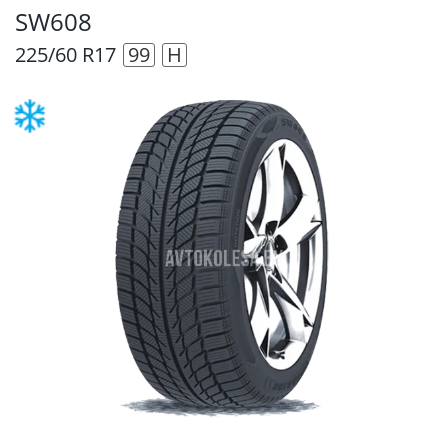
SW608
225/60 R17
99
H