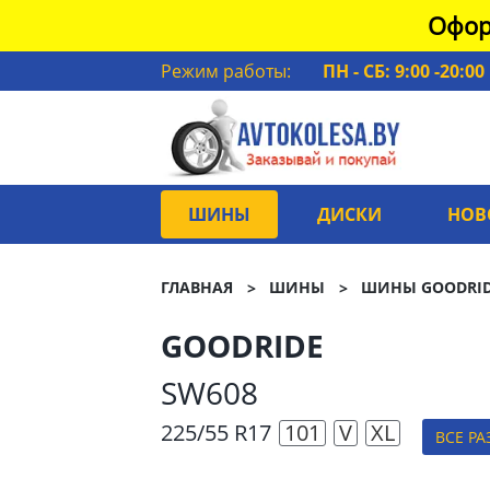
Офор
Режим работы:
ПН - СБ: 9:00 -20:00
ШИНЫ
ДИСКИ
НОВ
ГЛАВНАЯ
ШИНЫ
ШИНЫ GOODRI
GOODRIDE
SW608
225/55 R17
101
V
XL
ВСЕ Р