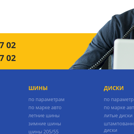
7 02
7 02
ШИНЫ
ДИСКИ
по параметрам
по парамет
по марке авто
по марке ав
летние шины
литые диски
зимние шины
штампованн
диски
шины 205/55