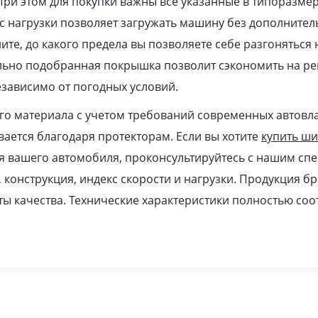
При этом для покупки важны все указанные в типоразме
 нагрузки позволяет загружать машину без дополнител
ите, до какого предела вы позволяете себе разгоняться
ильно подобранная покрышка позволит сэкономить на ре
зависимо от погодных условий.
ого материала с учетом требований современных автовл
ается благодаря протекторам. Если вы хотите
купить ш
я вашего автомобиля, проконсультируйтесь с нашим спе
, конструкция, индекс скорости и нагрузки. Продукция б
ы качества. Технические характеристики полностью соо