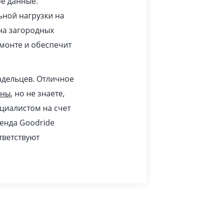
ре данные.
ьной нагрузки на
 на загородных
монте и обеспечит
адельцев. Отличное
ины
, но не знаете,
циалистом на счет
ренда Goodride
тветствуют