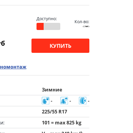
Доступно:
Кол-во:
уб
КУПИТЬ
номонтаж
Зимние
-
-
-
225/55 R17
и:
101 = max 825 kg