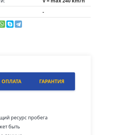
и:
V = max 240 km/h
-
ОПЛАТА
ГАРАНТИЯ
ющий ресурс пробега
жет быть