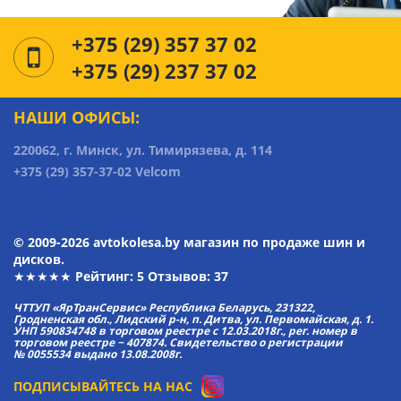
+375 (29) 357 37 02
+375 (29) 237 37 02
НАШИ ОФИСЫ:
220062, г. Минск, ул. Тимирязева, д. 114
+375 (29) 357-37-02 Velcom
© 2009-2026 avtokolesa.by магазин по продаже шин и
дисков.
★★★★★ Рейтинг:
5
Отзывов: 37
ЧТТУП «ЯрТранСервис» Республика Беларусь, 231322,
Гродненская обл., Лидский р-н, п. Дитва, ул. Первомайская, д. 1.
УНП 590834748 в торговом реестре с 12.03.2018г., рег. номер в
торговом реестре − 407874. Свидетельство о регистрации
№ 0055534 выдано 13.08.2008г.
ПОДПИСЫВАЙТЕСЬ НА НАС