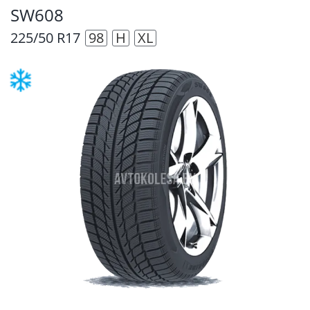
SW608
225/50 R17
98
H
XL