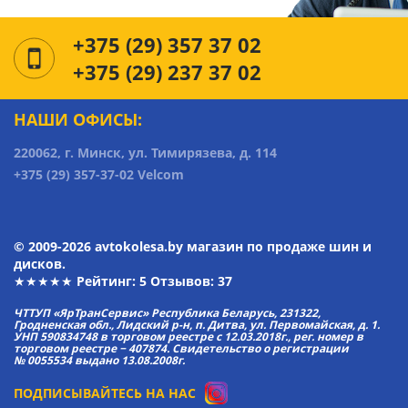
+375 (29) 357 37 02
+375 (29) 237 37 02
НАШИ ОФИСЫ:
220062, г. Минск, ул. Тимирязева, д. 114
+375 (29) 357-37-02 Velcom
© 2009-2026 avtokolesa.by магазин по продаже шин и
дисков.
★★★★★ Рейтинг:
5
Отзывов: 37
ЧТТУП «ЯрТранСервис» Республика Беларусь, 231322,
Гродненская обл., Лидский р-н, п. Дитва, ул. Первомайская, д. 1.
УНП 590834748 в торговом реестре с 12.03.2018г., рег. номер в
торговом реестре − 407874. Свидетельство о регистрации
№ 0055534 выдано 13.08.2008г.
ПОДПИСЫВАЙТЕСЬ НА НАС