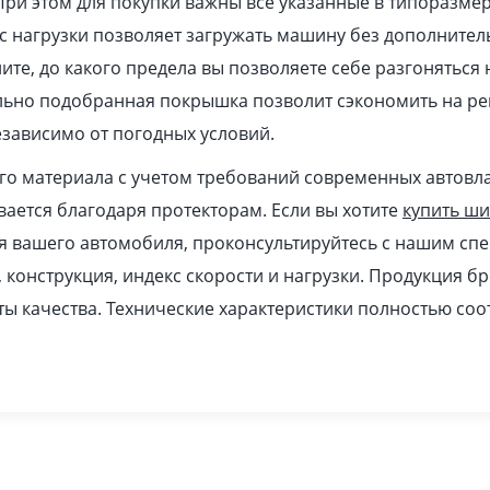
При этом для покупки важны все указанные в типоразме
 нагрузки позволяет загружать машину без дополнител
ите, до какого предела вы позволяете себе разгоняться
ильно подобранная покрышка позволит сэкономить на ре
зависимо от погодных условий.
ого материала с учетом требований современных автовл
ается благодаря протекторам. Если вы хотите
купить ш
я вашего автомобиля, проконсультируйтесь с нашим спе
, конструкция, индекс скорости и нагрузки. Продукция б
ы качества. Технические характеристики полностью соо