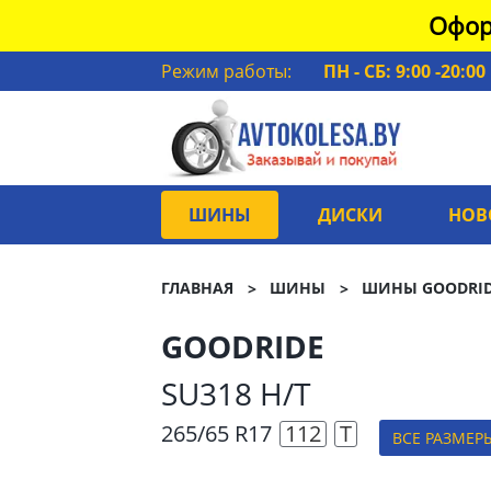
Офор
Режим работы:
ПН - СБ: 9:00 -20:00
ШИНЫ
ДИСКИ
НОВ
ГЛАВНАЯ
ШИНЫ
ШИНЫ GOODRI
GOODRIDE
SU318 H/T
265/65 R17
112
T
ВСЕ РАЗМЕР