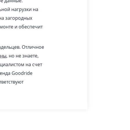
ре данные.
ьной нагрузки на
 на загородных
монте и обеспечит
адельцев. Отличное
ины
, но не знаете,
циалистом на счет
ренда Goodride
тветствуют