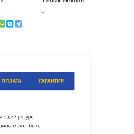
и:
T = max 190 km/h
-
ОПЛАТА
ГАРАНТИЯ
тляющий ресурс
 шины может быть