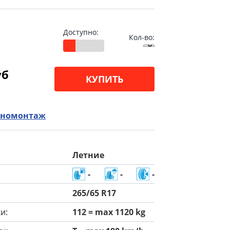
Доступно:
Кол-во:
уб
КУПИТЬ
номонтаж
Летние
-
-
-
265/65 R17
и:
112 = max 1120 kg