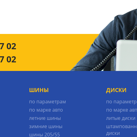
7 02
7 02
ШИНЫ
ДИСКИ
по параметрам
по парамет
по марке авто
по марке ав
летние шины
литые диски
зимние шины
штампованн
диски
шины 205/55