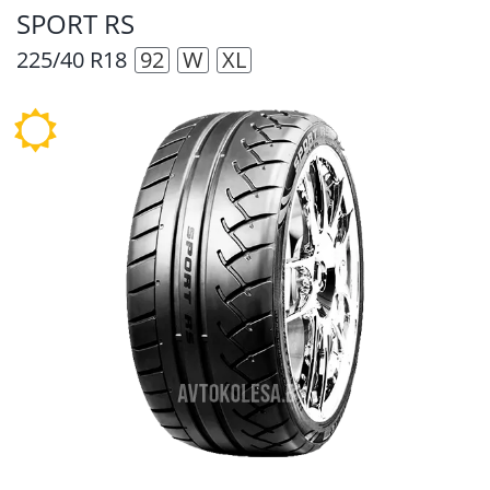
SPORT RS
225/40 R18
92
W
XL