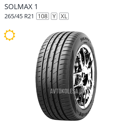
SOLMAX 1
265/45 R21
108
Y
XL