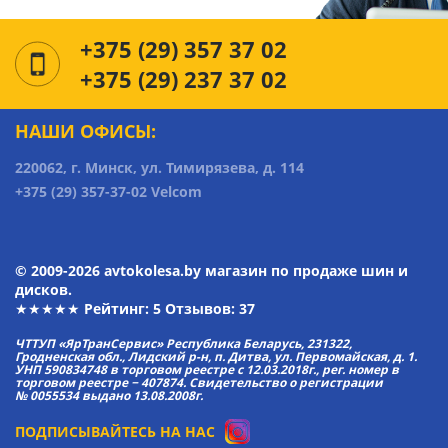
+375 (29) 357 37 02
+375 (29) 237 37 02
НАШИ ОФИСЫ:
220062, г. Минск, ул. Тимирязева, д. 114
+375 (29) 357-37-02 Velcom
© 2009-2026 avtokolesa.by магазин по продаже шин и
дисков.
★★★★★ Рейтинг:
5
Отзывов: 37
ЧТТУП «ЯрТранСервис» Республика Беларусь, 231322,
Гродненская обл., Лидский р-н, п. Дитва, ул. Первомайская, д. 1.
УНП 590834748 в торговом реестре с 12.03.2018г., рег. номер в
торговом реестре − 407874. Свидетельство о регистрации
№ 0055534 выдано 13.08.2008г.
ПОДПИСЫВАЙТЕСЬ НА НАС