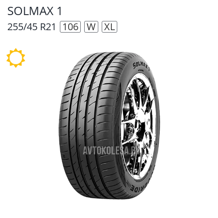
SOLMAX 1
255/45 R21
106
W
XL