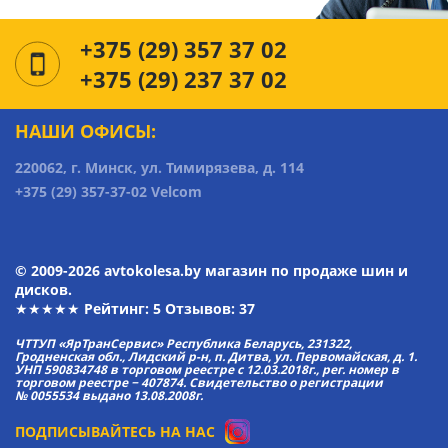
+375 (29) 357 37 02
+375 (29) 237 37 02
НАШИ ОФИСЫ:
220062, г. Минск, ул. Тимирязева, д. 114
+375 (29) 357-37-02 Velcom
© 2009-2026 avtokolesa.by магазин по продаже шин и
дисков.
★★★★★ Рейтинг:
5
Отзывов: 37
ЧТТУП «ЯрТранСервис» Республика Беларусь, 231322,
Гродненская обл., Лидский р-н, п. Дитва, ул. Первомайская, д. 1.
УНП 590834748 в торговом реестре с 12.03.2018г., рег. номер в
торговом реестре − 407874. Свидетельство о регистрации
№ 0055534 выдано 13.08.2008г.
ПОДПИСЫВАЙТЕСЬ НА НАС