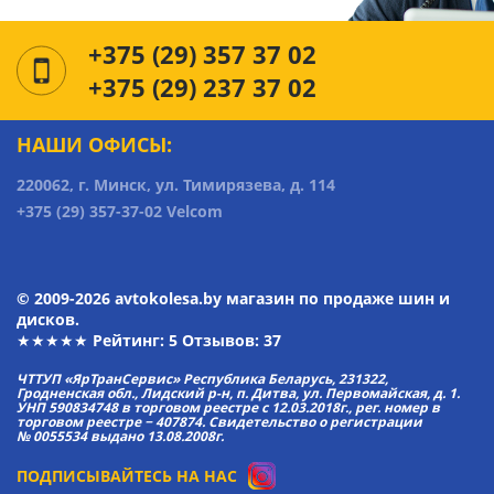
+375 (29) 357 37 02
+375 (29) 237 37 02
НАШИ ОФИСЫ:
220062, г. Минск, ул. Тимирязева, д. 114
+375 (29) 357-37-02 Velcom
© 2009-2026 avtokolesa.by магазин по продаже шин и
дисков.
★★★★★ Рейтинг:
5
Отзывов: 37
ЧТТУП «ЯрТранСервис» Республика Беларусь, 231322,
Гродненская обл., Лидский р-н, п. Дитва, ул. Первомайская, д. 1.
УНП 590834748 в торговом реестре с 12.03.2018г., рег. номер в
торговом реестре − 407874. Свидетельство о регистрации
№ 0055534 выдано 13.08.2008г.
ПОДПИСЫВАЙТЕСЬ НА НАС