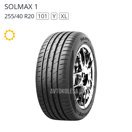
SOLMAX 1
255/40 R20
101
Y
XL