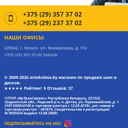
+375 (29) 357 37 02
+375 (29) 237 37 02
НАШИ ОФИСЫ:
220062, г. Минск, ул. Тимирязева, д. 114
+375 (29) 357-37-02 Velcom
© 2009-2026 avtokolesa.by магазин по продаже шин и
дисков.
★★★★★ Рейтинг:
5
Отзывов: 37
ЧТТУП «ЯрТранСервис» Республика Беларусь, 231322,
Гродненская обл., Лидский р-н, п. Дитва, ул. Первомайская, д. 1.
УНП 590834748 в торговом реестре с 12.03.2018г., рег. номер в
торговом реестре − 407874. Свидетельство о регистрации
№ 0055534 выдано 13.08.2008г.
ПОДПИСЫВАЙТЕСЬ НА НАС