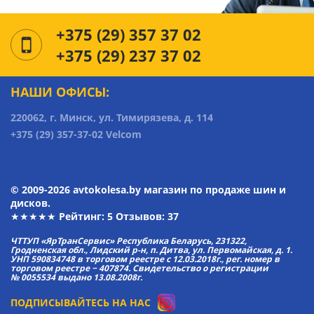
+375 (29) 357 37 02
+375 (29) 237 37 02
НАШИ ОФИСЫ:
220062, г. Минск, ул. Тимирязева, д. 114
+375 (29) 357-37-02 Velcom
© 2009-2026 avtokolesa.by магазин по продаже шин и
дисков.
★★★★★ Рейтинг:
5
Отзывов: 37
ЧТТУП «ЯрТранСервис» Республика Беларусь, 231322,
Гродненская обл., Лидский р-н, п. Дитва, ул. Первомайская, д. 1.
УНП 590834748 в торговом реестре с 12.03.2018г., рег. номер в
торговом реестре − 407874. Свидетельство о регистрации
№ 0055534 выдано 13.08.2008г.
ПОДПИСЫВАЙТЕСЬ НА НАС