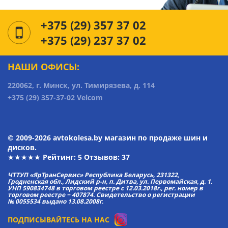
+375 (29) 357 37 02
+375 (29) 237 37 02
НАШИ ОФИСЫ:
220062, г. Минск, ул. Тимирязева, д. 114
+375 (29) 357-37-02 Velcom
© 2009-2026 avtokolesa.by магазин по продаже шин и
дисков.
★★★★★ Рейтинг:
5
Отзывов: 37
ЧТТУП «ЯрТранСервис» Республика Беларусь, 231322,
Гродненская обл., Лидский р-н, п. Дитва, ул. Первомайская, д. 1.
УНП 590834748 в торговом реестре с 12.03.2018г., рег. номер в
торговом реестре − 407874. Свидетельство о регистрации
№ 0055534 выдано 13.08.2008г.
ПОДПИСЫВАЙТЕСЬ НА НАС