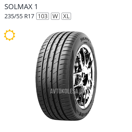
SOLMAX 1
235/55 R17
103
W
XL