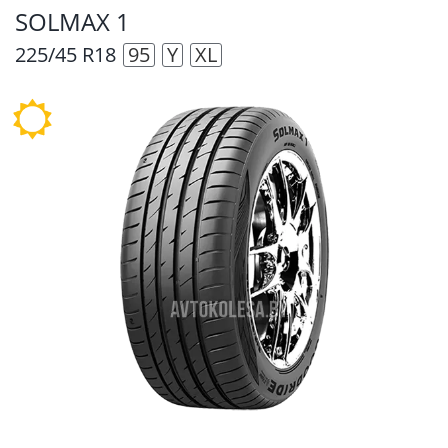
SOLMAX 1
225/45 R18
95
Y
XL