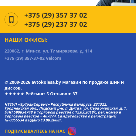
+375 (29) 357 37 02
+375 (29) 237 37 02
НАШИ ОФИСЫ:
220062, г. Минск, ул. Тимирязева, д. 114
+375 (29) 357-37-02 Velcom
© 2009-2026 avtokolesa.by магазин по продаже шин и
дисков.
★★★★★ Рейтинг:
5
Отзывов: 37
ЧТТУП «ЯрТранСервис» Республика Беларусь, 231322,
Гродненская обл., Лидский р-н, п. Дитва, ул. Первомайская, д. 1.
УНП 590834748 в торговом реестре с 12.03.2018г., рег. номер в
торговом реестре − 407874. Свидетельство о регистрации
№ 0055534 выдано 13.08.2008г.
ПОДПИСЫВАЙТЕСЬ НА НАС