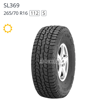
SL369
265/70 R16
112
S