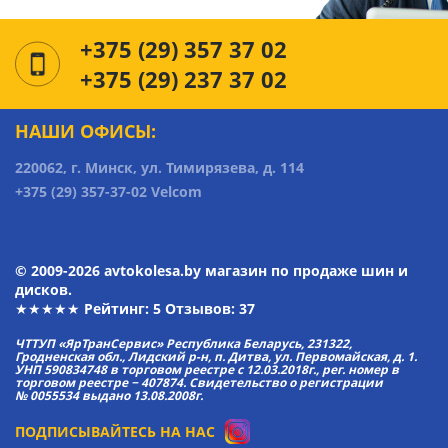
+375 (29) 357 37 02
+375 (29) 237 37 02
НАШИ ОФИСЫ:
220062, г. Минск, ул. Тимирязева, д. 114
+375 (29) 357-37-02 Velcom
© 2009-2026 avtokolesa.by магазин по продаже шин и
дисков.
★★★★★ Рейтинг:
5
Отзывов: 37
ЧТТУП «ЯрТранСервис» Республика Беларусь, 231322,
Гродненская обл., Лидский р-н, п. Дитва, ул. Первомайская, д. 1.
УНП 590834748 в торговом реестре с 12.03.2018г., рег. номер в
торговом реестре − 407874. Свидетельство о регистрации
№ 0055534 выдано 13.08.2008г.
ПОДПИСЫВАЙТЕСЬ НА НАС