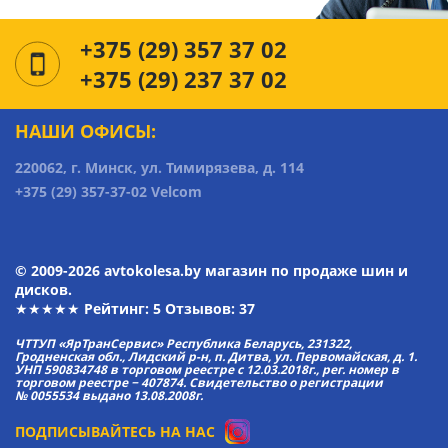
+375 (29) 357 37 02
+375 (29) 237 37 02
НАШИ ОФИСЫ:
220062, г. Минск, ул. Тимирязева, д. 114
+375 (29) 357-37-02 Velcom
© 2009-2026 avtokolesa.by магазин по продаже шин и
дисков.
★★★★★ Рейтинг:
5
Отзывов: 37
ЧТТУП «ЯрТранСервис» Республика Беларусь, 231322,
Гродненская обл., Лидский р-н, п. Дитва, ул. Первомайская, д. 1.
УНП 590834748 в торговом реестре с 12.03.2018г., рег. номер в
торговом реестре − 407874. Свидетельство о регистрации
№ 0055534 выдано 13.08.2008г.
ПОДПИСЫВАЙТЕСЬ НА НАС