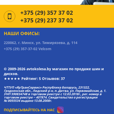
+375 (29) 357 37 02
+375 (29) 237 37 02
НАШИ ОФИСЫ:
220062, г. Минск, ул. Тимирязева, д. 114
+375 (29) 357-37-02 Velcom
© 2009-2026 avtokolesa.by магазин по продаже шин и
дисков.
★★★★★ Рейтинг:
5
Отзывов: 37
ЧТТУП «ЯрТранСервис» Республика Беларусь, 231322,
Гродненская обл., Лидский р-н, п. Дитва, ул. Первомайская, д. 1.
УНП 590834748 в торговом реестре с 12.03.2018г., рег. номер в
торговом реестре − 407874. Свидетельство о регистрации
№ 0055534 выдано 13.08.2008г.
ПОДПИСЫВАЙТЕСЬ НА НАС