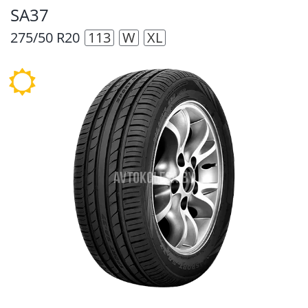
SA37
275/50 R20
113
W
XL