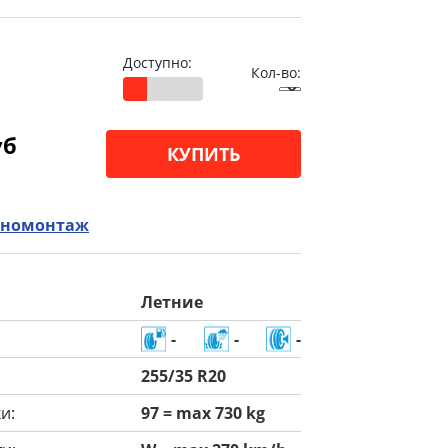
Доступно:
Кол-во:
уб
КУПИТЬ
номонтаж
Летние
-
-
-
255/35 R20
и:
97 = max 730 kg