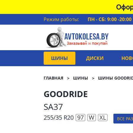
Офор
Режим работы:
ПН - СБ: 9:00 -20:00
ШИНЫ
ДИСКИ
НОВ
ГЛАВНАЯ
ШИНЫ
ШИНЫ GOODRI
GOODRIDE
SA37
255/35 R20
97
W
XL
ВСЕ РА