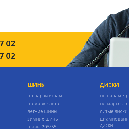
7 02
7 02
ШИНЫ
ДИСКИ
по параметрам
по парамет
по марке авто
по марке ав
летние шины
литые диски
зимние шины
штампованн
диски
шины 205/55