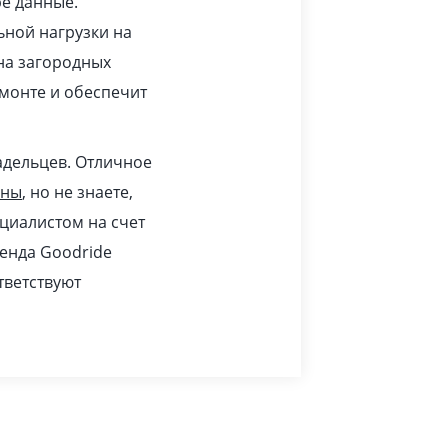
ре данные.
ьной нагрузки на
 на загородных
монте и обеспечит
адельцев. Отличное
ины
, но не знаете,
циалистом на счет
ренда Goodride
тветствуют