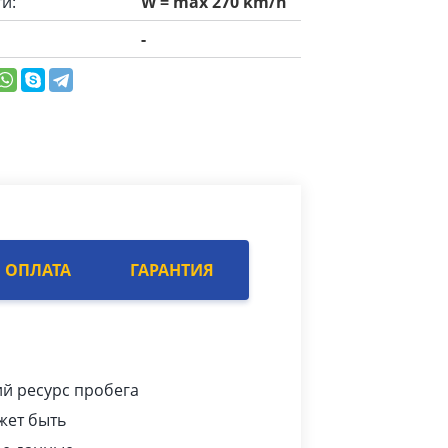
и:
W = max 270 km/h
-
ОПЛАТА
ГАРАНТИЯ
ий ресурс пробега
жет быть