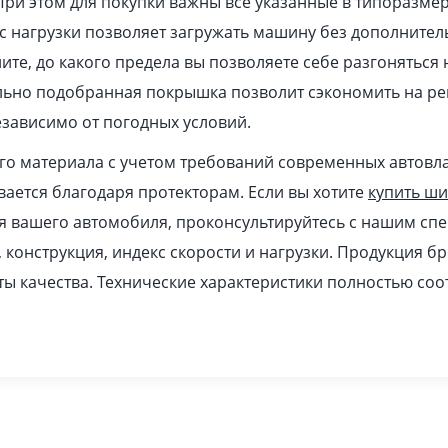
При этом для покупки важны все указанные в типоразме
 нагрузки позволяет загружать машину без дополнител
ите, до какого предела вы позволяете себе разгоняться
ильно подобранная покрышка позволит сэкономить на ре
зависимо от погодных условий.
ого материала с учетом требований современных автовл
ается благодаря протекторам. Если вы хотите
купить ш
я вашего автомобиля, проконсультируйтесь с нашим спе
, конструкция, индекс скорости и нагрузки. Продукция б
ы качества. Технические характеристики полностью соо