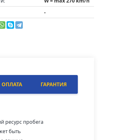
и:
W = max 270 km/h
-
ОПЛАТА
ГАРАНТИЯ
ий ресурс пробега
жет быть