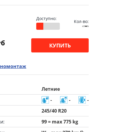
Доступно:
Кол-во:
уб
КУПИТЬ
номонтаж
Летние
-
-
-
245/40 R20
и:
99 = max 775 kg