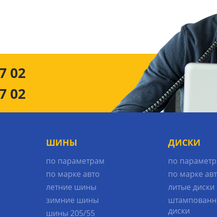
7 02
7 02
ШИНЫ
ДИСКИ
по параметрам
по парамет
по марке авто
по марке ав
летние шины
литые диски
зимние шины
штампованн
диски
шины 205/55