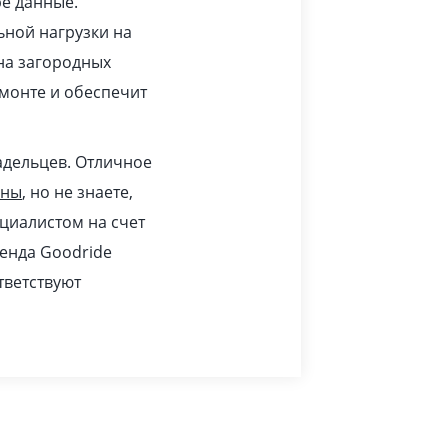
ре данные.
ьной нагрузки на
 на загородных
монте и обеспечит
адельцев. Отличное
ины
, но не знаете,
циалистом на счет
ренда Goodride
тветствуют