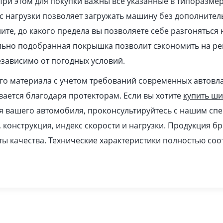
При этом для покупки важны все указанные в типоразме
 нагрузки позволяет загружать машину без дополнител
ите, до какого предела вы позволяете себе разгоняться
ильно подобранная покрышка позволит сэкономить на ре
зависимо от погодных условий.
ого материала с учетом требований современных автовл
ается благодаря протекторам. Если вы хотите
купить ш
я вашего автомобиля, проконсультируйтесь с нашим спе
, конструкция, индекс скорости и нагрузки. Продукция б
ы качества. Технические характеристики полностью соо