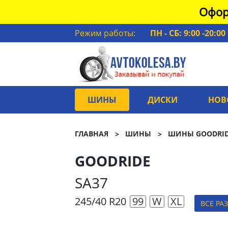
Офор
Режим работы:
ПН - СБ: 9:00 -20:00
ШИНЫ
ДИСКИ
НОВ
ГЛАВНАЯ
ШИНЫ
ШИНЫ GOODRI
GOODRIDE
SA37
245/40 R20
99
W
XL
ВСЕ РА