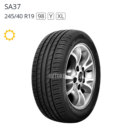
SA37
245/40 R19
98
Y
XL