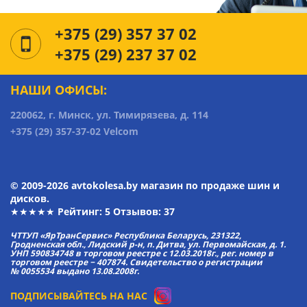
+375 (29) 357 37 02
+375 (29) 237 37 02
НАШИ ОФИСЫ:
220062, г. Минск, ул. Тимирязева, д. 114
+375 (29) 357-37-02 Velcom
© 2009-2026 avtokolesa.by магазин по продаже шин и
дисков.
★★★★★ Рейтинг:
5
Отзывов: 37
ЧТТУП «ЯрТранСервис» Республика Беларусь, 231322,
Гродненская обл., Лидский р-н, п. Дитва, ул. Первомайская, д. 1.
УНП 590834748 в торговом реестре с 12.03.2018г., рег. номер в
торговом реестре − 407874. Свидетельство о регистрации
№ 0055534 выдано 13.08.2008г.
ПОДПИСЫВАЙТЕСЬ НА НАС