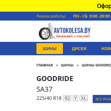
Офор
Режим работы:
ПН - СБ: 9:00 -20:00
ШИНЫ
ДИСКИ
НОВ
ГЛАВНАЯ
ШИНЫ
ШИНЫ GOODRI
GOODRIDE
SA37
225/40 R18
92
Y
XL
ВСЕ РАЗ