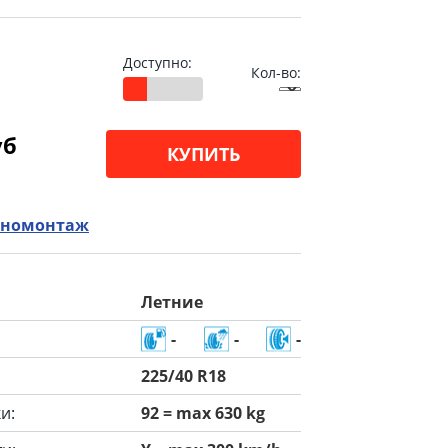
Доступно:
Кол-во:
уб
КУПИТЬ
номонтаж
Летние
-
-
-
225/40 R18
и:
92 = max 630 kg