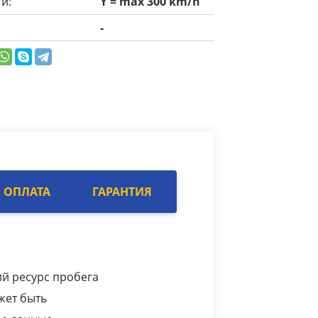
и:
Y = max 300 km/h
-
ОПЛАТА
ГАРАНТИЯ
ий ресурс пробега
жет быть