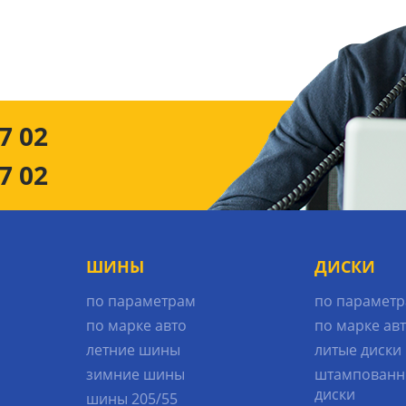
7 02
7 02
ШИНЫ
ДИСКИ
по параметрам
по парамет
по марке авто
по марке ав
летние шины
литые диски
зимние шины
штампованн
диски
шины 205/55