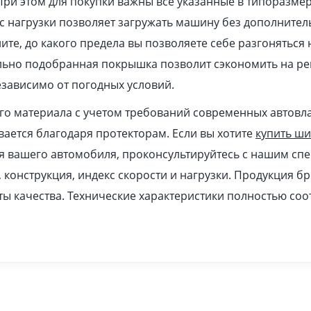
При этом для покупки важны все указанные в типоразме
 нагрузки позволяет загружать машину без дополнител
ите, до какого предела вы позволяете себе разгоняться
ильно подобранная покрышка позволит сэкономить на ре
зависимо от погодных условий.
ого материала с учетом требований современных автовл
ается благодаря протекторам. Если вы хотите
купить ш
я вашего автомобиля, проконсультируйтесь с нашим спе
, конструкция, индекс скорости и нагрузки. Продукция б
ы качества. Технические характеристики полностью соо