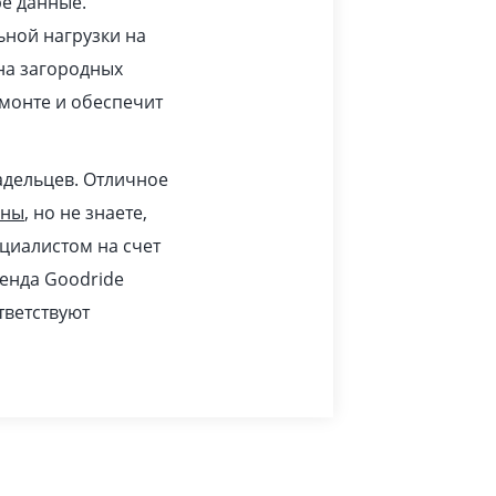
ре данные.
ьной нагрузки на
 на загородных
монте и обеспечит
адельцев. Отличное
ины
, но не знаете,
циалистом на счет
ренда Goodride
тветствуют