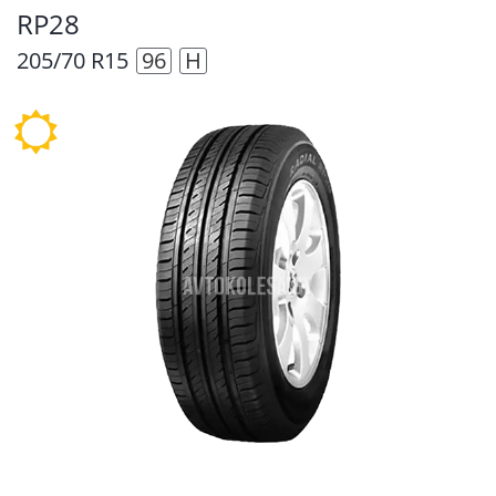
RP28
205/70 R15
96
H