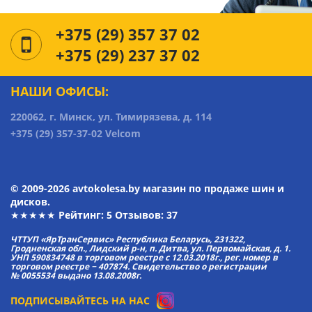
+375 (29) 357 37 02
+375 (29) 237 37 02
НАШИ ОФИСЫ:
220062, г. Минск, ул. Тимирязева, д. 114
+375 (29) 357-37-02 Velcom
© 2009-2026 avtokolesa.by магазин по продаже шин и
дисков.
★★★★★ Рейтинг:
5
Отзывов: 37
ЧТТУП «ЯрТранСервис» Республика Беларусь, 231322,
Гродненская обл., Лидский р-н, п. Дитва, ул. Первомайская, д. 1.
УНП 590834748 в торговом реестре с 12.03.2018г., рег. номер в
торговом реестре − 407874. Свидетельство о регистрации
№ 0055534 выдано 13.08.2008г.
ПОДПИСЫВАЙТЕСЬ НА НАС