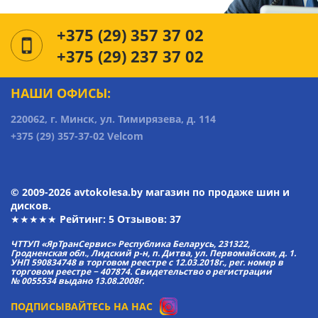
+375 (29) 357 37 02
+375 (29) 237 37 02
НАШИ ОФИСЫ:
220062, г. Минск, ул. Тимирязева, д. 114
+375 (29) 357-37-02 Velcom
© 2009-2026 avtokolesa.by магазин по продаже шин и
дисков.
★★★★★ Рейтинг:
5
Отзывов: 37
ЧТТУП «ЯрТранСервис» Республика Беларусь, 231322,
Гродненская обл., Лидский р-н, п. Дитва, ул. Первомайская, д. 1.
УНП 590834748 в торговом реестре с 12.03.2018г., рег. номер в
торговом реестре − 407874. Свидетельство о регистрации
№ 0055534 выдано 13.08.2008г.
ПОДПИСЫВАЙТЕСЬ НА НАС