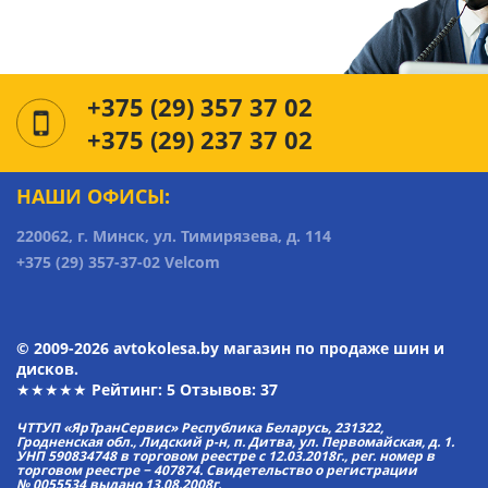
+375 (29) 357 37 02
+375 (29) 237 37 02
НАШИ ОФИСЫ:
220062, г. Минск, ул. Тимирязева, д. 114
+375 (29) 357-37-02 Velcom
© 2009-2026 avtokolesa.by магазин по продаже шин и
дисков.
★★★★★ Рейтинг:
5
Отзывов: 37
ЧТТУП «ЯрТранСервис» Республика Беларусь, 231322,
Гродненская обл., Лидский р-н, п. Дитва, ул. Первомайская, д. 1.
УНП 590834748 в торговом реестре с 12.03.2018г., рег. номер в
торговом реестре − 407874. Свидетельство о регистрации
№ 0055534 выдано 13.08.2008г.