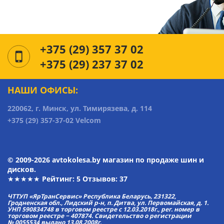
+375 (29) 357 37 02
+375 (29) 237 37 02
НАШИ ОФИСЫ:
220062, г. Минск, ул. Тимирязева, д. 114
+375 (29) 357-37-02 Velcom
© 2009-2026 avtokolesa.by магазин по продаже шин и
дисков.
★★★★★ Рейтинг:
5
Отзывов: 37
ЧТТУП «ЯрТранСервис» Республика Беларусь, 231322,
Гродненская обл., Лидский р-н, п. Дитва, ул. Первомайская, д. 1.
УНП 590834748 в торговом реестре с 12.03.2018г., рег. номер в
торговом реестре − 407874. Свидетельство о регистрации
№ 0055534 выдано 13.08.2008г.