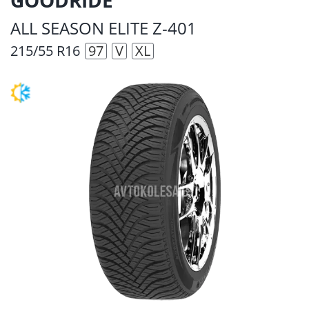
ALL SEASON ELITE Z-401
215/55 R16
97
V
XL