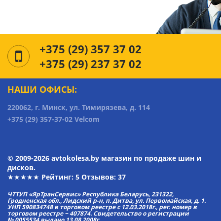
+375 (29) 357 37 02
+375 (29) 237 37 02
НАШИ ОФИСЫ:
220062, г. Минск, ул. Тимирязева, д. 114
+375 (29) 357-37-02 Velcom
© 2009-2026 avtokolesa.by магазин по продаже шин и
дисков.
★★★★★ Рейтинг:
5
Отзывов: 37
ЧТТУП «ЯрТранСервис» Республика Беларусь, 231322,
Гродненская обл., Лидский р-н, п. Дитва, ул. Первомайская, д. 1.
УНП 590834748 в торговом реестре с 12.03.2018г., рег. номер в
торговом реестре − 407874. Свидетельство о регистрации
№ 0055534 выдано 13.08.2008г.