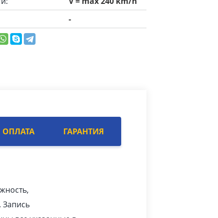
и:
V = max 240 km/h
-
ОПЛАТА
ГАРАНТИЯ
ежность,
. Запись