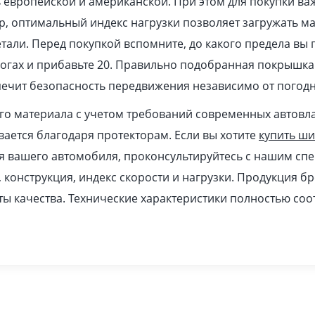
европейской и американской. При этом для покупки ва
, оптимальный индекс нагрузки позволяет загружать м
тали. Перед покупкой вспомните, до какого предела вы 
рогах и прибавьте 20. Правильно подобранная покрышка
печит безопасность передвижения независимо от погодн
ого материала с учетом требований современных автовл
ается благодаря протекторам. Если вы хотите
купить ш
я вашего автомобиля, проконсультируйтесь с нашим спе
, конструкция, индекс скорости и нагрузки. Продукция б
ы качества. Технические характеристики полностью соо