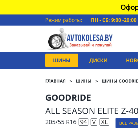
Офор
Режим работы:
ПН - СБ: 9:00 -20:00
ШИНЫ
ДИСКИ
НОВ
ГЛАВНАЯ
ШИНЫ
ШИНЫ GOODRI
GOODRIDE
ALL SEASON ELITE Z-4
205/55 R16
94
V
XL
ВСЕ РАЗ