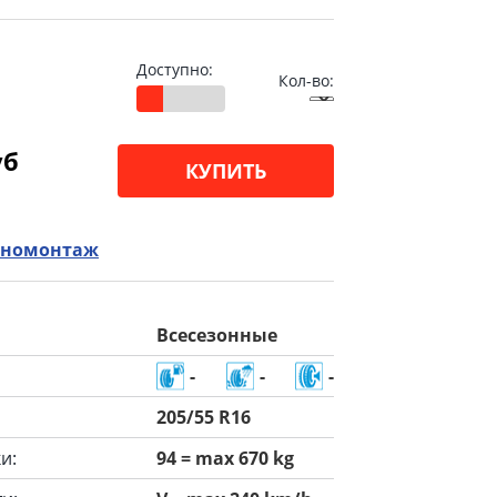
Доступно:
Кол-во:
уб
КУПИТЬ
номонтаж
Всесезонные
-
-
-
205/55 R16
и:
94 = max 670 kg