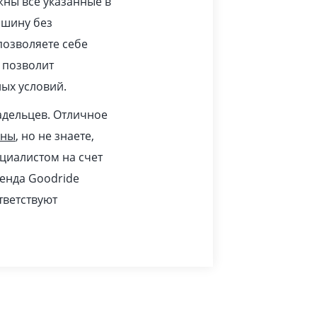
жны все указанные в
ашину без
позволяете себе
 позволит
ых условий.
адельцев. Отличное
ины
, но не знаете,
циалистом на счет
ренда Goodride
тветствуют