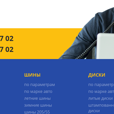
7 02
7 02
ШИНЫ
ДИСКИ
по параметрам
по парамет
по марке авто
по марке ав
летние шины
литые диски
зимние шины
штампованн
диски
шины 205/55