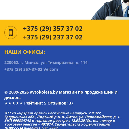
+375 (29) 357 37 02
+375 (29) 237 37 02
НАШИ ОФИСЫ:
220062, г. Минск, ул. Тимирязева, д. 114
+375 (29) 357-37-02 Velcom
© 2009-2026 avtokolesa.by магазин по продаже шин и
дисков.
★★★★★ Рейтинг:
5
Отзывов: 37
ЧТТУП «ЯрТранСервис» Республика Беларусь, 231322,
Гродненская обл., Лидский р-н, п. Дитва, ул. Первомайская, д. 1.
УНП 590834748 в торговом реестре с 12.03.2018г., рег. номер в
торговом реестре − 407874. Свидетельство о регистрации
№ 0055534 выдано 13.08.2008г.