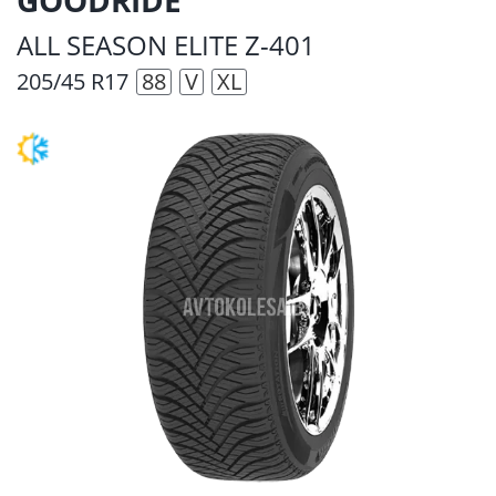
ALL SEASON ELITE Z-401
205/45 R17
88
V
XL