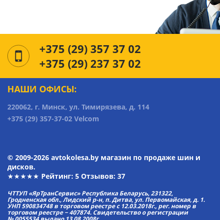
+375 (29) 357 37 02
+375 (29) 237 37 02
НАШИ ОФИСЫ:
220062, г. Минск, ул. Тимирязева, д. 114
+375 (29) 357-37-02 Velcom
© 2009-2026 avtokolesa.by магазин по продаже шин и
дисков.
★★★★★ Рейтинг:
5
Отзывов: 37
ЧТТУП «ЯрТранСервис» Республика Беларусь, 231322,
Гродненская обл., Лидский р-н, п. Дитва, ул. Первомайская, д. 1.
УНП 590834748 в торговом реестре с 12.03.2018г., рег. номер в
торговом реестре − 407874. Свидетельство о регистрации
№ 0055534 выдано 13.08.2008г.