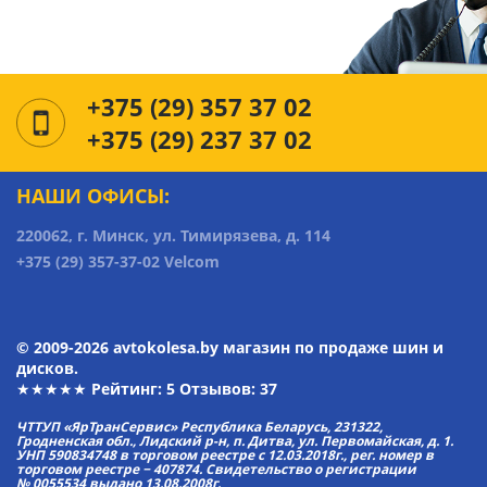
+375 (29) 357 37 02
+375 (29) 237 37 02
НАШИ ОФИСЫ:
220062, г. Минск, ул. Тимирязева, д. 114
+375 (29) 357-37-02 Velcom
© 2009-2026 avtokolesa.by магазин по продаже шин и
дисков.
★★★★★ Рейтинг:
5
Отзывов: 37
ЧТТУП «ЯрТранСервис» Республика Беларусь, 231322,
Гродненская обл., Лидский р-н, п. Дитва, ул. Первомайская, д. 1.
УНП 590834748 в торговом реестре с 12.03.2018г., рег. номер в
торговом реестре − 407874. Свидетельство о регистрации
№ 0055534 выдано 13.08.2008г.