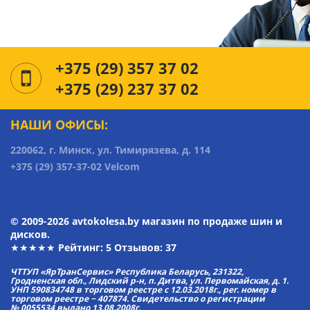
+375 (29) 357 37 02
+375 (29) 237 37 02
НАШИ ОФИСЫ:
220062, г. Минск, ул. Тимирязева, д. 114
+375 (29) 357-37-02 Velcom
© 2009-2026 avtokolesa.by магазин по продаже шин и
дисков.
★★★★★ Рейтинг:
5
Отзывов: 37
ЧТТУП «ЯрТранСервис» Республика Беларусь, 231322,
Гродненская обл., Лидский р-н, п. Дитва, ул. Первомайская, д. 1.
УНП 590834748 в торговом реестре с 12.03.2018г., рег. номер в
торговом реестре − 407874. Свидетельство о регистрации
№ 0055534 выдано 13.08.2008г.