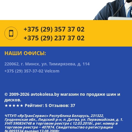
+375 (29) 357 37 02
+375 (29) 237 37 02
НАШИ ОФИСЫ:
220062, г. Минск, ул. Тимирязева, д. 114
+375 (29) 357-37-02 Velcom
© 2009-2026 avtokolesa.by магазин по продаже шин и
дисков.
★★★★★ Рейтинг:
5
Отзывов: 37
ЧТТУП «ЯрТранСервис» Республика Беларусь, 231322,
Гродненская обл., Лидский р-н, п. Дитва, ул. Первомайская, д. 1.
УНП 590834748 в торговом реестре с 12.03.2018г., рег. номер в
торговом реестре − 407874. Свидетельство о регистрации
№ 0055534 выдано 13.08.2008г.