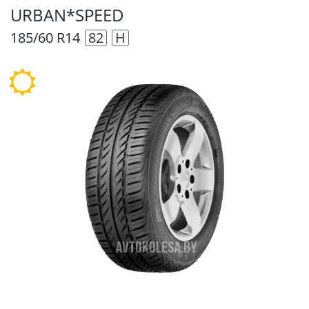
URBAN*SPEED
185/60 R14
82
H