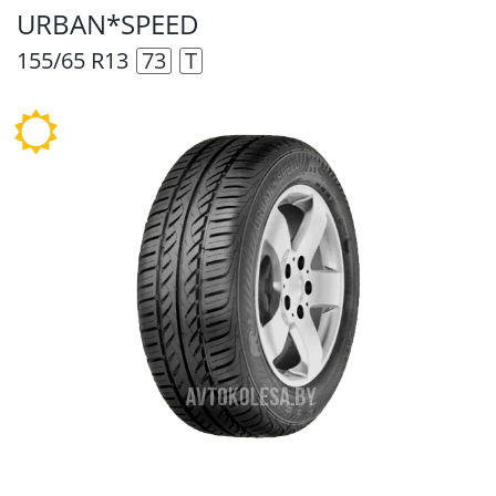
URBAN*SPEED
155/65 R13
73
T