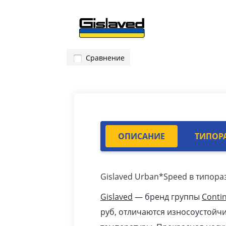
Сравнение
ОПИСАНИЕ
ТИПОР
Gislaved Urban*Speed в типораз
Gislaved
— бренд группы
Contin
pуб
, отличаются износоустойч