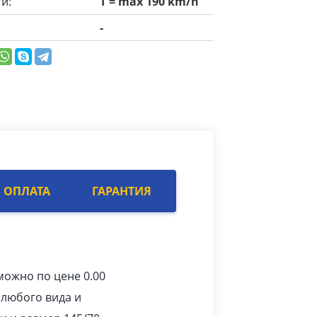
и:
T = max 190 km/h
-
ОПЛАТА
ГАРАНТИЯ
ожно по цене 0.00
 любого вида и