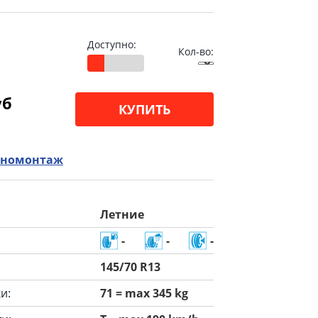
Доступно:
Кол-во:
уб
КУПИТЬ
номонтаж
Летние
-
-
-
145/70 R13
и:
71 = max 345 kg