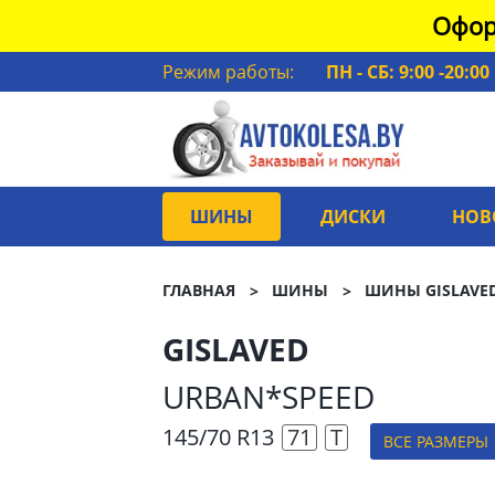
Офор
Режим работы:
ПН - СБ: 9:00 -20:00
ШИНЫ
ДИСКИ
НОВ
ГЛАВНАЯ
ШИНЫ
ШИНЫ GISLAVE
GISLAVED
URBAN*SPEED
145/70 R13
71
T
ВСЕ РАЗМЕРЫ