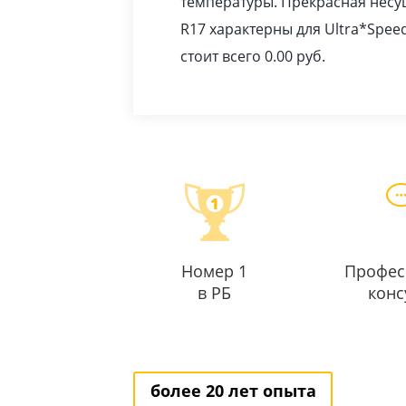
температуры. Прекрасная несущ
R17 характерны для Ultra*Spee
стоит всего 0.00
pуб
.
Номер 1
Профес
в РБ
конс
более 20 лет опыта