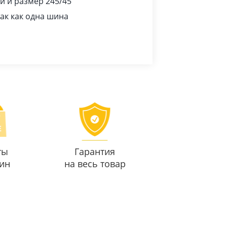
и и размер 245/45
ак как одна шина
ты
Гарантия
ин
на весь товар