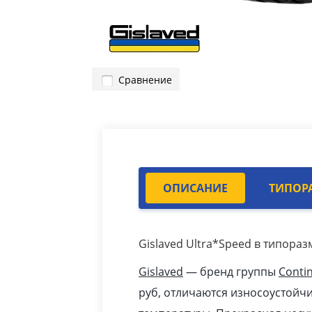
Сравнение
ОПИСАНИЕ
ТИПОР
Gislaved Ultra*Speed в типораз
Gislaved
— бренд группы
Contin
pуб
, отличаются износоустойч