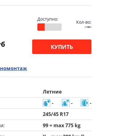
Доступно:
Кол-во:
уб
КУПИТЬ
номонтаж
Летние
-
-
-
245/45 R17
и:
99 = max 775 kg