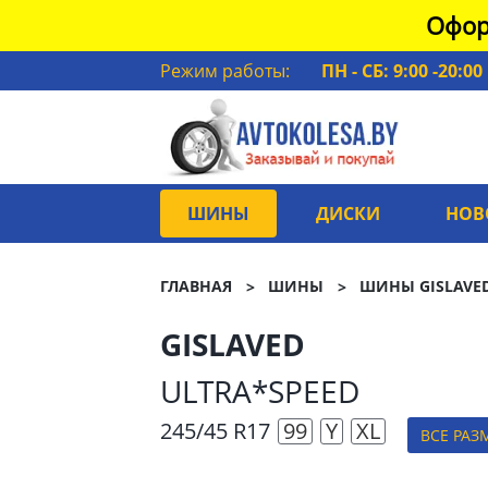
Офор
Режим работы:
ПН - СБ: 9:00 -20:00
ШИНЫ
ДИСКИ
НОВ
ГЛАВНАЯ
ШИНЫ
ШИНЫ GISLAVE
GISLAVED
ULTRA*SPEED
245/45 R17
99
Y
XL
ВСЕ РАЗ