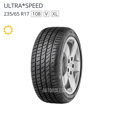
ULTRA*SPEED
235/65 R17
108
V
XL