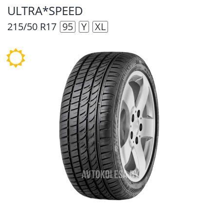
ULTRA*SPEED
215/50 R17
95
Y
XL