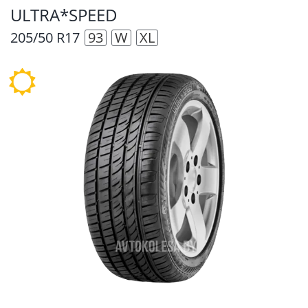
ULTRA*SPEED
205/50 R17
93
W
XL