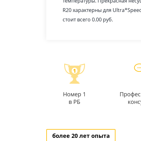
температуры. Прекрасная несущ
R20 характерны для Ultra*Spee
стоит всего 0.00
pуб
.
Номер 1
Профес
в РБ
конс
более 20 лет опыта