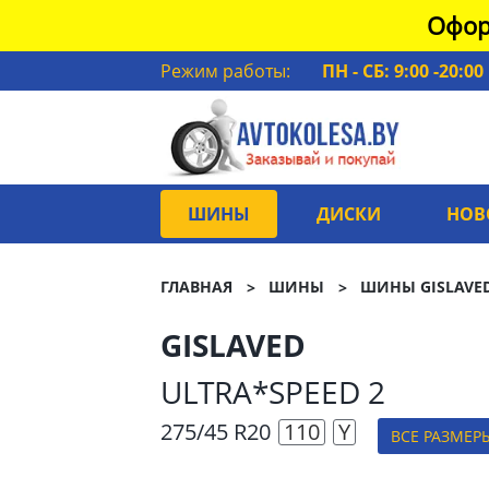
Офор
Режим работы:
ПН - СБ: 9:00 -20:00
ШИНЫ
ДИСКИ
НОВ
ГЛАВНАЯ
ШИНЫ
ШИНЫ GISLAVE
GISLAVED
ULTRA*SPEED 2
275/45 R20
110
Y
ВСЕ РАЗМЕР