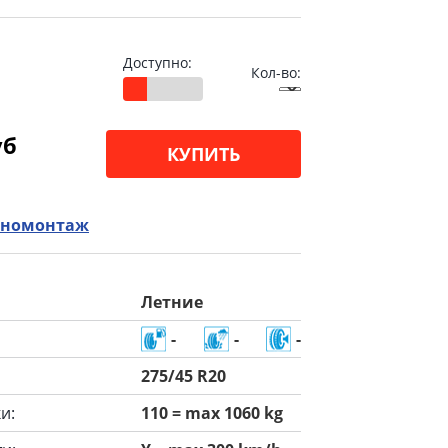
Доступно:
Кол-во:
уб
КУПИТЬ
номонтаж
Летние
-
-
-
275/45 R20
и:
110 = max 1060 kg