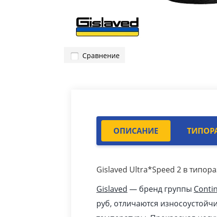
Сравнение
ОПИСАНИЕ
ТИПОР
Gislaved Ultra*Speed 2 в типор
Gislaved
— бренд группы
Contin
pуб
, отличаются износоустойч