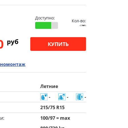
Доступно:
Кол-во:
00
pуб
КУПИТЬ
номонтаж
Летние
-
-
-
215/75 R15
и:
100/97 = max