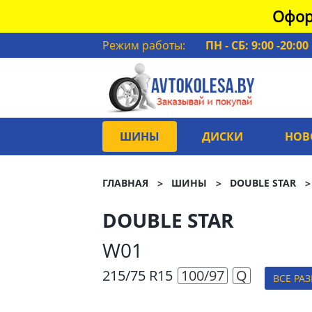
Офор
Режим работы:
ПН - СБ: 9:00 -20:00
ШИНЫ
ДИСКИ
НОВ
ГЛАВНАЯ
ШИНЫ
DOUBLE STAR
DOUBLE STAR
W01
215/75 R15
100/97
Q
ВСЕ РА