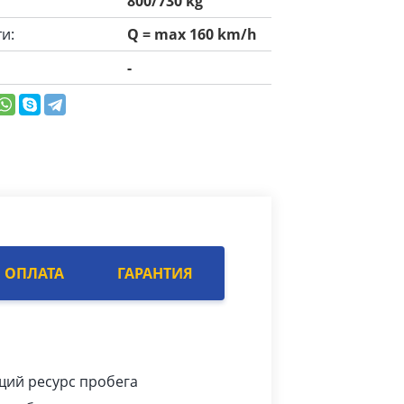
800/730 kg
и:
Q = max 160 km/h
-
ОПЛАТА
ГАРАНТИЯ
щий ресурс пробега