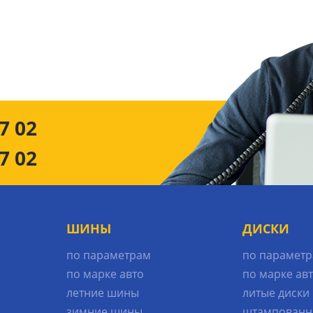
7 02
7 02
ШИНЫ
ДИСКИ
по параметрам
по парамет
по марке авто
по марке ав
летние шины
литые диски
зимние шины
штампованн