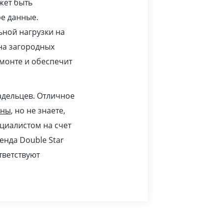
жет быть
ре данные.
ьной нагрузки на
 на загородных
монте и обеспечит
адельцев. Отличное
ины
, но не знаете,
циалистом на счет
енда Double Star
тветствуют