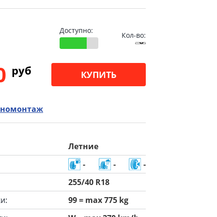
Доступно:
Кол-во:
00
pуб
КУПИТЬ
номонтаж
Летние
-
-
-
255/40 R18
и:
99 = max 775 kg