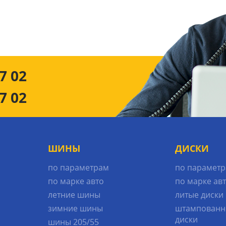
7 02
7 02
ШИНЫ
ДИСКИ
по параметрам
по парамет
по марке авто
по марке ав
летние шины
литые диски
зимние шины
штампованн
диски
шины 205/55