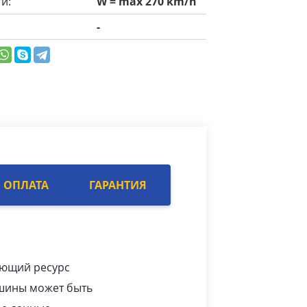
и:
W = max 270 km/h
-
ОПЛАТА
ГАРАНТИЯ
яющий ресурс
 шины может быть