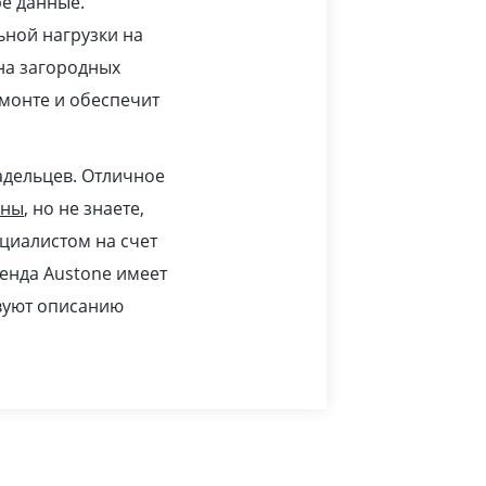
ре данные.
ьной нагрузки на
 на загородных
монте и обеспечит
адельцев. Отличное
ины
, но не знаете,
циалистом на счет
ренда Austone имеет
твуют описанию