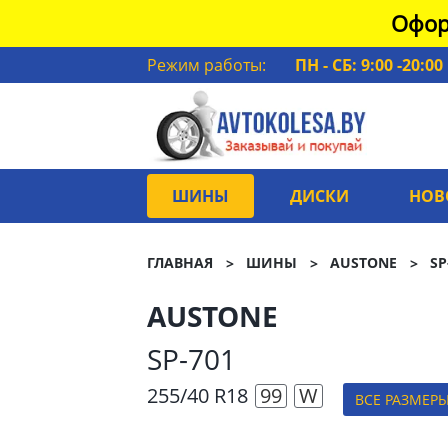
Офор
Режим работы:
ПН - СБ: 9:00 -20:00
ШИНЫ
ДИСКИ
НОВ
ГЛАВНАЯ
ШИНЫ
AUSTONE
SP
AUSTONE
SP-701
255/40 R18
99
W
ВСЕ РАЗМЕР