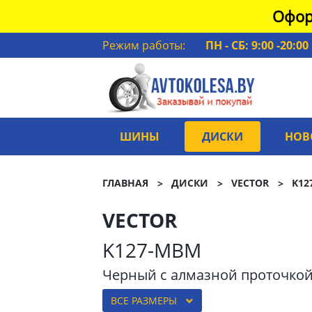
Офор
Режим работы:
ПН - СБ: 9:00 -20:00
ШИНЫ
ДИСКИ
НОВ
ГЛАВНАЯ
ДИСКИ
VECTOR
K12
VECTOR
K127-MBM
Черный с алмазной проточко
ВСЕ РАЗМЕРЫ