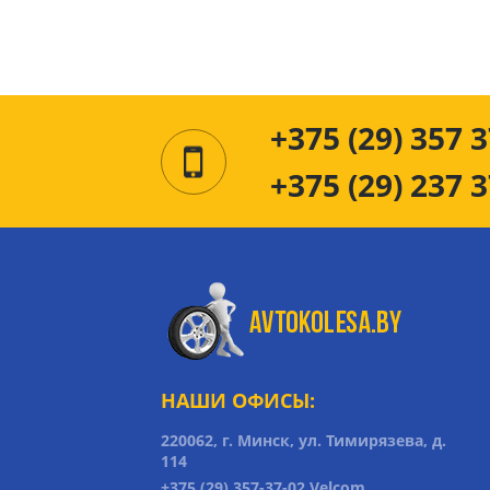
+375 (29) 357 3
+375 (29) 237 3
НАШИ ОФИСЫ:
220062, г. Минск, ул. Тимирязева, д.
114
+375 (29) 357-37-02 Velcom