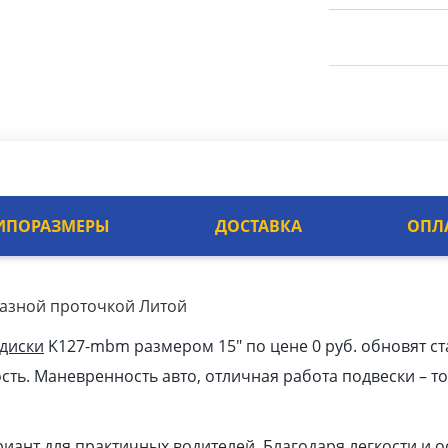
ИПОРАЗМЕРЫ
ДОСТАВКА
ОПЛ
мазной проточкой Литой
 диски
K127-mbm размером 15″ по цене 0 руб. обновят ст
ть. Маневренность авто, отличная работа подвески – т
иант для практичных водителей. Благодаря легкости и 