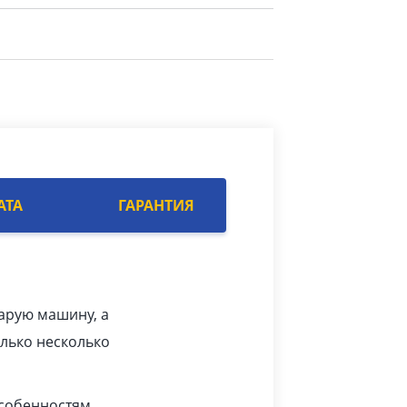
АТА
ГАРАНТИЯ
арую машину, а
олько несколько
особенностям