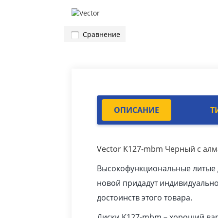
Сравнение
ОПИСАНИЕ
Т
Vector K127-mbm Черный с ал
Высокофункциональные
литые
новой придадут индивидуальнос
достоинств этого товара.
Диски K127-mbm – хороший вар