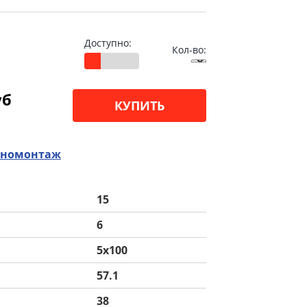
Доступно:
Кол-во:
уб
КУПИТЬ
номонтаж
15
6
5x100
57.1
38