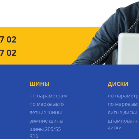
7 02
7 02
ШИНЫ
ДИСКИ
по параметрам
по парамет
по марке авто
по марке ав
летние шины
литые диски
зимние шины
штампованн
диски
шины 205/55
R16