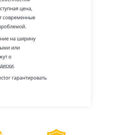
ступная цена,
ят современные
проблемой.
ание на ширину
тыми или
жут о
 диски
.
ctor гарантировать