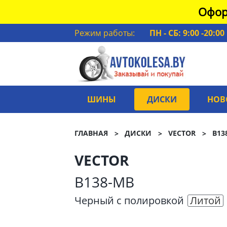
Офор
Режим работы:
ПН - СБ: 9:00 -20:00
ШИНЫ
ДИСКИ
НОВ
ГЛАВНАЯ
ДИСКИ
VECTOR
B13
VECTOR
B138-MB
Черный с полировкой
Литой