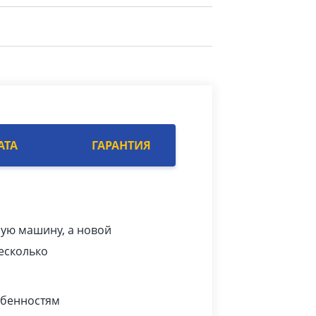
АТА
ГАРАНТИЯ
рую машину, а новой
есколько
обенностям