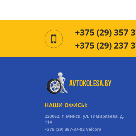
+375 (29) 357 3
+375 (29) 237 3
НАШИ ОФИСЫ:
220062, г. Минск, ул. Тимирязева, д.
114
+375 (29) 357-37-02 Velcom