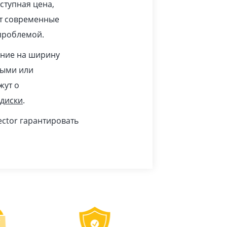
ступная цена,
ят современные
проблемой.
ание на ширину
тыми или
жут о
 диски
.
ctor гарантировать