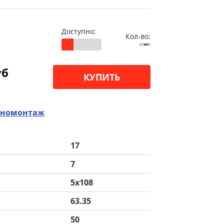
Доступно:
Кол-во:
уб
КУПИТЬ
номонтаж
17
7
5x108
63.35
50