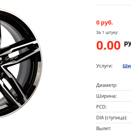
0 руб.
За 1 штуку:
0.00
p
Услуги:
Ши
Диаметр:
Ширина:
PCD:
DIA (ступица):
Вылет: