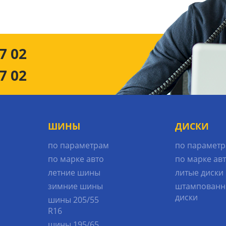
7 02
7 02
ШИНЫ
ДИСКИ
по параметрам
по парамет
по марке авто
по марке ав
летние шины
литые диски
зимние шины
штампованн
диски
шины 205/55
R16
шины 195/65