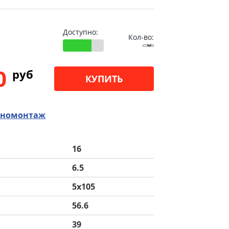
Доступно:
Кол-во:
00
pуб
КУПИТЬ
номонтаж
16
6.5
5x105
56.6
39