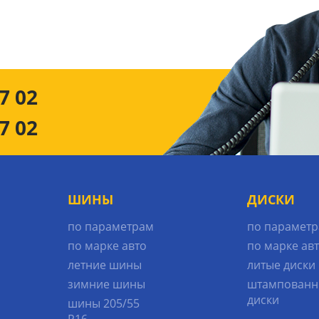
7 02
7 02
ШИНЫ
ДИСКИ
по параметрам
по парамет
по марке авто
по марке ав
летние шины
литые диски
зимние шины
штампованн
диски
шины 205/55