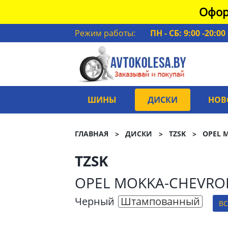
Офор
Режим работы:
ПН - СБ: 9:00 -20:00
ШИНЫ
ДИСКИ
НОВ
ГЛАВНАЯ
ДИСКИ
TZSK
OPEL 
TZSK
OPEL MOKKA-CHEVRO
Черный
Штампованный
ВС