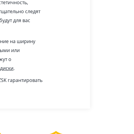
тетичность,
 тщательно следят
удут для вас
ание на ширину
тыми или
жут о
 диски
.
ZSK гарантировать