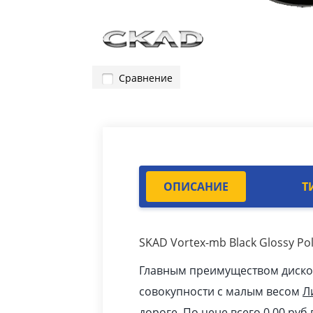
Сравнение
ОПИСАНИЕ
Т
SKAD Vortex-mb Black Glossy P
Главным преимуществом дисков 
совокупности с малым весом
Л
дороге. По цене всего 0.00
pуб