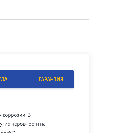
АТА
ГАРАНТИЯ
к коррозии. В
угие неровности на
иной 7.