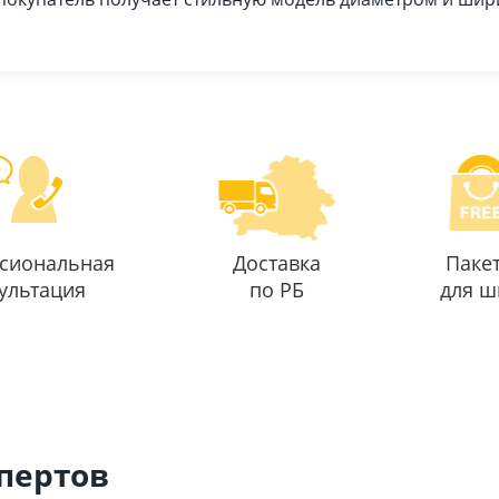
сиональная
Доставка
Паке
ультация
по РБ
для ш
спертов