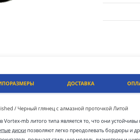
ИПОРАЗМЕРЫ
ДОСТАВКА
ОПЛ
olished / Черный глянец с алмазной проточкой Литой
Vortex-mb литого типа является то, что они устойчивы 
итые
диски
позволяют легко преодолевать бордюры и др
покупатель получает стильную модель диаметром и шир