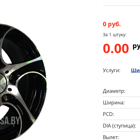
0 руб.
За 1 штуку:
0.00
p
Услуги:
Ши
Диаметр:
Ширина:
PCD:
DIA (ступица):
Вылет: