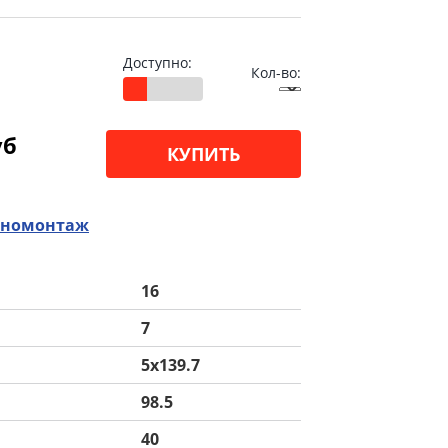
Доступно:
Кол-во:
уб
КУПИТЬ
номонтаж
16
7
5x139.7
98.5
40